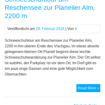
bei
Reschensee zur Planeiler Alm,
Gun
2200 m
16
m
Veröffentlicht am
28. Februar 2018
| Von
tr
Schneeschuhtour am Reschensee zur Planeiler Alm,
2200 m Am oberen Ende des Vischgau, im etwas abseits
gelegenem kleinen Ort Planeil beginnt diese leichte
Schneeschuhwanderung zur Planeiler Alm. Der Ort selbst
ist autofrei, der Parkplatz ist vor dem Ort. Im Dorf gibt es
ein paar enge Gassen und eine gute Möglichkeit zum
Übernachten.
Sch
Read More »
am
Re
zur