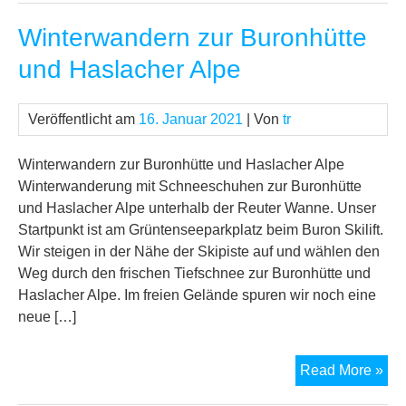
un
Winterwandern zur Buronhütte
Och
mit
und Haslacher Alpe
Sc
Veröffentlicht am
16. Januar 2021
| Von
tr
Winterwandern zur Buronhütte und Haslacher Alpe
Winterwanderung mit Schneeschuhen zur Buronhütte
und Haslacher Alpe unterhalb der Reuter Wanne. Unser
Startpunkt ist am Grüntenseeparkplatz beim Buron Skilift.
Wir steigen in der Nähe der Skipiste auf und wählen den
Weg durch den frischen Tiefschnee zur Buronhütte und
Haslacher Alpe. Im freien Gelände spuren wir noch eine
neue […]
Win
Read More »
zur