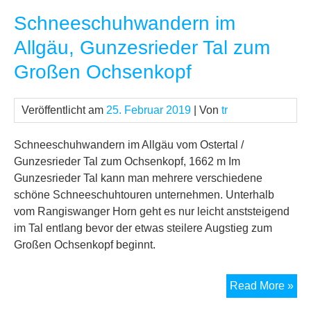
Sch
Schneeschuhwandern im
(Sc
Am
Allgäu, Gunzesrieder Tal zum
Alp
Großen Ochsenkopf
Veröffentlicht am
25. Februar 2019
| Von
tr
Schneeschuhwandern im Allgäu vom Ostertal /
Gunzesrieder Tal zum Ochsenkopf, 1662 m Im
Gunzesrieder Tal kann man mehrere verschiedene
schöne Schneeschuhtouren unternehmen. Unterhalb
vom Rangiswanger Horn geht es nur leicht anststeigend
im Tal entlang bevor der etwas steilere Augstieg zum
Großen Ochsenkopf beginnt.
Sc
Read More »
im