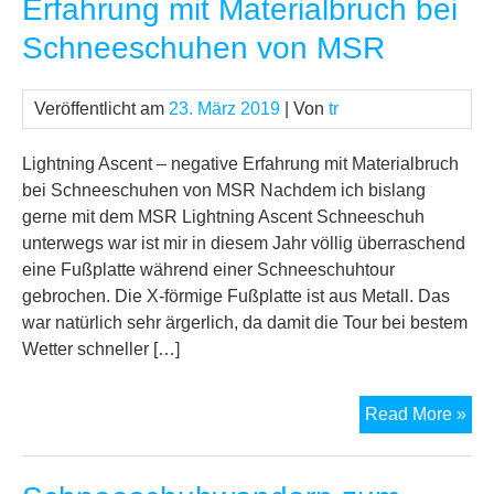
Erfahrung mit Materialbruch bei
Pie
Schneeschuhen von MSR
Veröffentlicht am
23. März 2019
| Von
tr
Lightning Ascent – negative Erfahrung mit Materialbruch
bei Schneeschuhen von MSR Nachdem ich bislang
gerne mit dem MSR Lightning Ascent Schneeschuh
unterwegs war ist mir in diesem Jahr völlig überraschend
eine Fußplatte während einer Schneeschuhtour
gebrochen. Die X-förmige Fußplatte ist aus Metall. Das
war natürlich sehr ärgerlich, da damit die Tour bei bestem
Wetter schneller […]
Lig
Read More »
Asc
–
neg