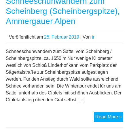
Schneeschuhwandern zum
Erf
Scheinberg (Scheinbergspitze),
mit
Ammergauer Alpen
Mat
bei
Sc
Veröffentlicht am
25. Februar 2019
| Von
tr
von
MS
Schneeschuhwandern zum Sattel vom Scheinberg /
Scheinbergspitze, ca. 1650 m Nur wenige Kilometer
westlich von Schloß Linderhof kann vom Parkplatz der
Sägertalstraße zur Scheinbergspitze aufgestiegen
werden. Für den Anstieg durch Wald sollte ausreichend
Schnee vorhanden sein. Die Wintertour endet für uns am
Sattel unterhalb des Gipfels mit schönen Ausblicken. Der
Gipfelaufstieg über den Grat selbst […]
Sc
Read More »
zu