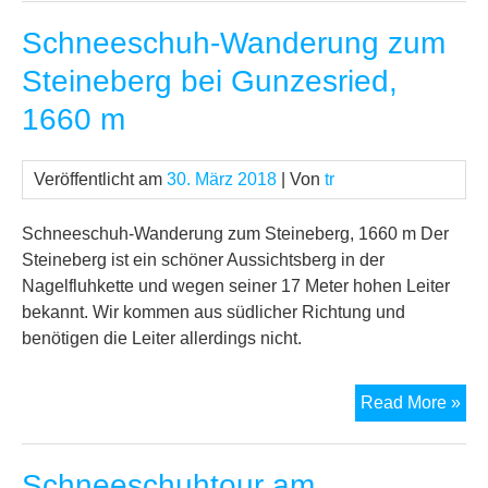
All
Schneeschuh-Wanderung zum
Gun
Tal
Steineberg bei Gunzesried,
zu
1660 m
Gr
Och
Veröffentlicht am
30. März 2018
| Von
tr
Schneeschuh-Wanderung zum Steineberg, 1660 m Der
Steineberg ist ein schöner Aussichtsberg in der
Nagelfluhkette und wegen seiner 17 Meter hohen Leiter
bekannt. Wir kommen aus südlicher Richtung und
benötigen die Leiter allerdings nicht.
Sch
Read More »
Wa
zu
Schneeschuhtour am
Ste