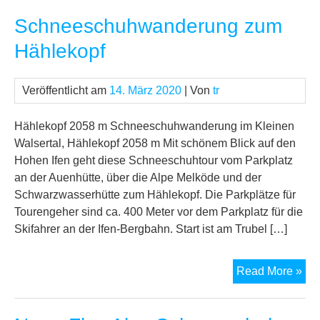
Bur
Schneeschuhwanderung zum
un
Has
Hählekopf
Alp
Veröffentlicht am
14. März 2020
| Von
tr
Hählekopf 2058 m Schneeschuhwanderung im Kleinen
Walsertal, Hählekopf 2058 m Mit schönem Blick auf den
Hohen Ifen geht diese Schneeschuhtour vom Parkplatz
an der Auenhütte, über die Alpe Melköde und der
Schwarzwasserhütte zum Hählekopf. Die Parkplätze für
Tourengeher sind ca. 400 Meter vor dem Parkplatz für die
Skifahrer an der Ifen-Bergbahn. Start ist am Trubel […]
Sc
Read More »
zu
Häh