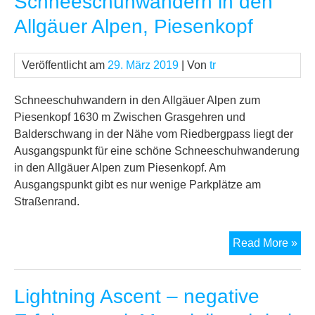
Schneeschuhwandern in den
von
Allgäuer Alpen, Piesenkopf
Tu
Veröffentlicht am
29. März 2019
| Von
tr
Schneeschuhwandern in den Allgäuer Alpen zum
Piesenkopf 1630 m Zwischen Grasgehren und
Balderschwang in der Nähe vom Riedbergpass liegt der
Ausgangspunkt für eine schöne Schneeschuhwanderung
in den Allgäuer Alpen zum Piesenkopf. Am
Ausgangspunkt gibt es nur wenige Parkplätze am
Straßenrand.
Sc
Read More »
in
de
Lightning Ascent – negative
All
Alp