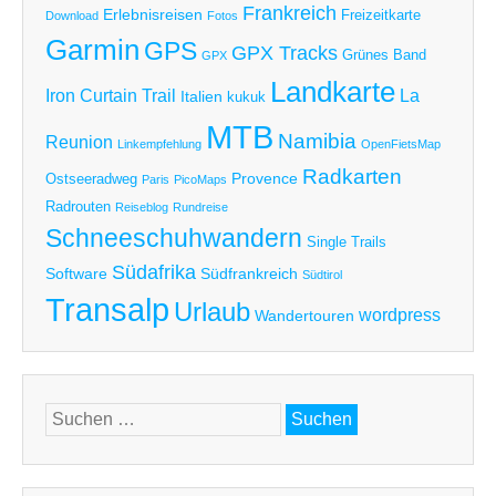
Frankreich
Erlebnisreisen
Freizeitkarte
Download
Fotos
Garmin
GPS
GPX Tracks
Grünes Band
GPX
Landkarte
Iron Curtain Trail
La
Italien
kukuk
MTB
Namibia
Reunion
Linkempfehlung
OpenFietsMap
Radkarten
Provence
Ostseeradweg
Paris
PicoMaps
Radrouten
Reiseblog
Rundreise
Schneeschuhwandern
Single Trails
Südafrika
Software
Südfrankreich
Südtirol
Transalp
Urlaub
wordpress
Wandertouren
Suchen
nach: