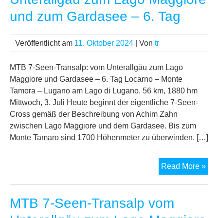
Unt
und zum Gardasee – 6. Tag
zu
La
Mag
Veröffentlicht am
11. Oktober 2024
| Von
tr
un
zu
MTB 7-Seen-Transalp: vom Unterallgäu zum Lago
Ga
Maggiore und Gardasee – 6. Tag Locarno – Monte
–
Tamora – Lugano am Lago di Lugano, 56 km, 1880 hm
7.
Mittwoch, 3. Juli Heute beginnt der eigentliche 7-Seen-
Tag
Cross gemäß der Beschreibung von Achim Zahn
zwischen Lago Maggiore und dem Gardasee. Bis zum
Monte Tamaro sind 1700 Höhenmeter zu überwinden. […]
MT
Read More »
7-
See
MTB 7-Seen-Transalp vom
Tra
vo