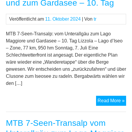
und zum Gardasee – 10. Tag
zu
La
Mag
Veröffentlicht am
11. Oktober 2024
| Von
tr
un
zu
MTB 7-Seen-Transalp: vom Unterallgäu zum Lago
Ga
Maggiore und Gardasee – 10. Tag Lizzola – Lago d’Iseo
–
– Zone, 77 km, 950 hm Sonntag, 7. Juli Eine
11.
Schlechtwetterfront ist angesagt. Der eigentliche Plan
Tag
wäre wieder eine „Wanderetappe“ über die Berge
gewesen. Wir entscheiden uns „zurückzufahren“ und über
Clusone zum Iseosee zu radeln. Bergabwärts wählen wir
den […]
MT
Read More »
7-
See
MTB 7-Seen-Transalp vom
Tra
vo