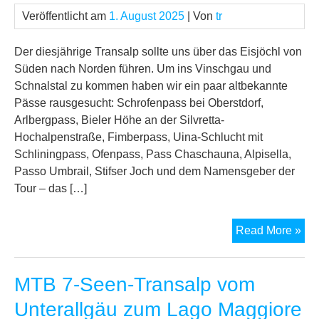
Veröffentlicht am
1. August 2025
| Von
tr
Der diesjährige Transalp sollte uns über das Eisjöchl von
Süden nach Norden führen. Um ins Vinschgau und
Schnalstal zu kommen haben wir ein paar altbekannte
Pässe rausgesucht: Schrofenpass bei Oberstdorf,
Arlbergpass, Bieler Höhe an der Silvretta-
Hochalpenstraße, Fimberpass, Uina-Schlucht mit
Schliningpass, Ofenpass, Pass Chaschauna, Alpisella,
Passo Umbrail, Stifser Joch und dem Namensgeber der
Tour – das […]
MT
Read More »
Alp
„Ei
MTB 7-Seen-Transalp vom
20
Unterallgäu zum Lago Maggiore