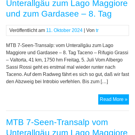
Unterallgäu zum Lago Maggiore
Unt
und zum Gardasee – 8. Tag
zu
La
Mag
Veröffentlicht am
11. Oktober 2024
| Von
tr
un
zu
MTB 7-Seen-Transalp: vom Unterallgäu zum Lago
Ga
Maggiore und Gardasee – 8. Tag Taceno – Rifugio Grassi
–
– Valtorta, 41 km, 1750 hm Freitag, 5. Juli Vom Albergo
9.
Sassi Rossi geht es erstmal mal wieder runter nach
Tag
Taceno. Auf dem Radweg fährt es sich so gut, daß wir fast
den Abzweig bei Introbio verfehlen. Bis zum […]
MT
Read More »
7-
See
MTB 7-Seen-Transalp vom
Tra
vo
Unterallgäu zum Lago Maggiore