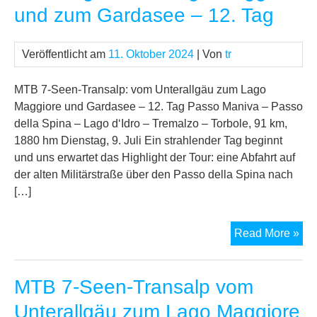
und zum Gardasee – 12. Tag
Veröffentlicht am
11. Oktober 2024
| Von
tr
MTB 7-Seen-Transalp: vom Unterallgäu zum Lago
Maggiore und Gardasee – 12. Tag Passo Maniva – Passo
della Spina – Lago d‘Idro – Tremalzo – Torbole, 91 km,
1880 hm Dienstag, 9. Juli Ein strahlender Tag beginnt
und uns erwartet das Highlight der Tour: eine Abfahrt auf
der alten Militärstraße über den Passo della Spina nach
[…]
MT
Read More »
7-
See
MTB 7-Seen-Transalp vom
Tra
vo
Unterallgäu zum Lago Maggiore