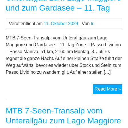
Unt
und zum Gardasee – 11. Tag
zu
La
Mag
Veröffentlicht am
11. Oktober 2024
| Von
tr
un
zu
MTB 7-Seen-Transalp: vom Unterallgäu zum Lago
Ga
Maggiore und Gardasee – 11. Tag Zone – Passo Lividino
–
– Passo Maniva, 51 km, 2160 hm Montag, 8. Juli Es
12.
regnet die ganze Nacht. Auf einer kleinen Straße führt der
Tag
Weg aufwärts, bevor es wieder über Stock und Stein zum
Passo Lividino zu wandern gilt. Auf einer steilen […]
MT
Read More »
7-
See
MTB 7-Seen-Transalp vom
Tra
vo
Unterallgäu zum Lago Maggiore
Unt