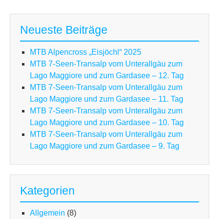
vo
Unt
zu
Neueste Beiträge
La
Mag
MTB Alpencross „Eisjöchl“ 2025
un
MTB 7-Seen-Transalp vom Unterallgäu zum
zu
Lago Maggiore und zum Gardasee – 12. Tag
Ga
MTB 7-Seen-Transalp vom Unterallgäu zum
–
Lago Maggiore und zum Gardasee – 11. Tag
4.
MTB 7-Seen-Transalp vom Unterallgäu zum
Tag
Lago Maggiore und zum Gardasee – 10. Tag
MTB 7-Seen-Transalp vom Unterallgäu zum
Lago Maggiore und zum Gardasee – 9. Tag
Kategorien
Allgemein
(8)