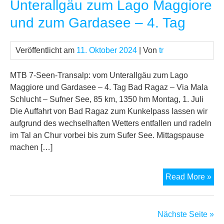
Unterallgäu zum Lago Maggiore
Unt
und zum Gardasee – 4. Tag
zu
La
Mag
Veröffentlicht am
11. Oktober 2024
| Von
tr
un
zu
MTB 7-Seen-Transalp: vom Unterallgäu zum Lago
Ga
Maggiore und Gardasee – 4. Tag Bad Ragaz – Via Mala
–
Schlucht – Sufner See, 85 km, 1350 hm Montag, 1. Juli
5.
Die Auffahrt von Bad Ragaz zum Kunkelpass lassen wir
Tag
aufgrund des wechselhaften Wetters entfallen und radeln
im Tal an Chur vorbei bis zum Sufer See. Mittagspause
machen […]
MT
Read More »
7-
See
Tra
Nächste Seite »