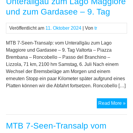
Unterallgäu zum Lago Maggiore
Unt
und zum Gardasee – 9. Tag
zu
La
Mag
Veröffentlicht am
11. Oktober 2024
| Von
tr
un
zu
MTB 7-Seen-Transalp: vom Unterallgäu zum Lago
Ga
Maggiore und Gardasee – 9. Tag Valtorta – Piazza
–
Brembana – Roncobello – Passo del Branchino –
10.
Lizzola, 71 km, 2100 hm Samstag, 6. Juli Nach einem
Tag
Wechsel der Bremsbeläge am Morgen und einem
erneuten Stopp ein paar Kilometer später aufgrund eines
Platten können wir die Abfahrt fortsetzen. Roncobello […]
MT
Read More »
7-
See
MTB 7-Seen-Transalp vom
Tra
vo