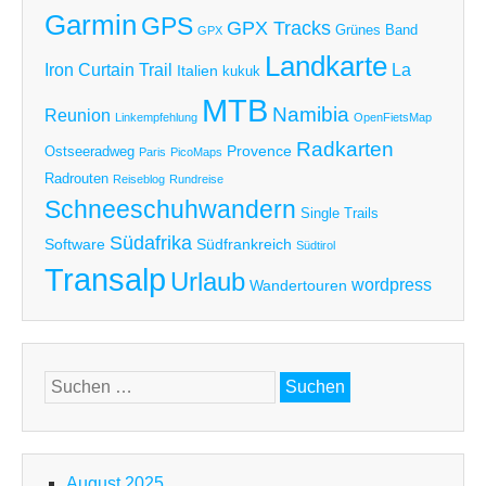
Garmin
GPS
GPX Tracks
Grünes Band
GPX
Landkarte
Iron Curtain Trail
La
Italien
kukuk
MTB
Namibia
Reunion
Linkempfehlung
OpenFietsMap
Radkarten
Provence
Ostseeradweg
Paris
PicoMaps
Radrouten
Reiseblog
Rundreise
Schneeschuhwandern
Single Trails
Südafrika
Software
Südfrankreich
Südtirol
Transalp
Urlaub
wordpress
Wandertouren
Suchen
nach:
August 2025