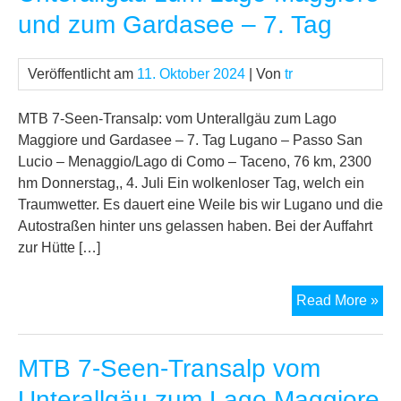
Unt
und zum Gardasee – 7. Tag
zu
La
Mag
Veröffentlicht am
11. Oktober 2024
| Von
tr
un
zu
MTB 7-Seen-Transalp: vom Unterallgäu zum Lago
Ga
Maggiore und Gardasee – 7. Tag Lugano – Passo San
–
Lucio – Menaggio/Lago di Como – Taceno, 76 km, 2300
8.
hm Donnerstag,, 4. Juli Ein wolkenloser Tag, welch ein
Tag
Traumwetter. Es dauert eine Weile bis wir Lugano und die
Autostraßen hinter uns gelassen haben. Bei der Auffahrt
zur Hütte […]
MT
Read More »
7-
See
MTB 7-Seen-Transalp vom
Tra
vo
Unterallgäu zum Lago Maggiore