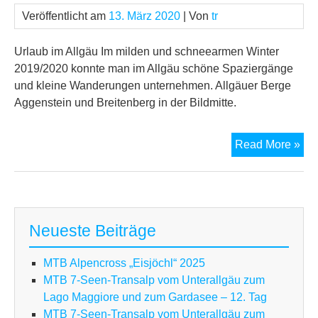
Veröffentlicht am
13. März 2020
| Von
tr
Urlaub im Allgäu Im milden und schneearmen Winter
2019/2020 konnte man im Allgäu schöne Spaziergänge
und kleine Wanderungen unternehmen. Allgäuer Berge
Aggenstein und Breitenberg in der Bildmitte.
Url
Read More »
im
All
Neueste Beiträge
MTB Alpencross „Eisjöchl“ 2025
MTB 7-Seen-Transalp vom Unterallgäu zum
Lago Maggiore und zum Gardasee – 12. Tag
MTB 7-Seen-Transalp vom Unterallgäu zum