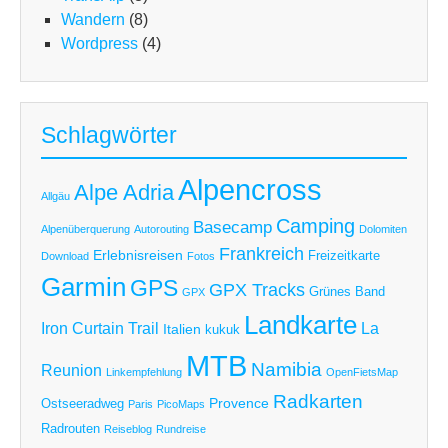
Wandern
(8)
Wordpress
(4)
Schlagwörter
Alpencross
Alpe Adria
Allgäu
Camping
Basecamp
Alpenüberquerung
Autorouting
Dolomiten
Frankreich
Erlebnisreisen
Freizeitkarte
Download
Fotos
Garmin
GPS
GPX Tracks
Grünes Band
GPX
Landkarte
Iron Curtain Trail
La
Italien
kukuk
MTB
Namibia
Reunion
Linkempfehlung
OpenFietsMap
Radkarten
Provence
Ostseeradweg
Paris
PicoMaps
Radrouten
Reiseblog
Rundreise