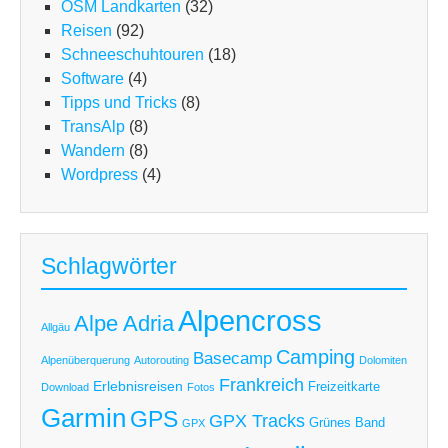
OSM Landkarten
(32)
Reisen
(92)
Schneeschuhtouren
(18)
Software
(4)
Tipps und Tricks
(8)
TransAlp
(8)
Wandern
(8)
Wordpress
(4)
Schlagwörter
Alpencross
Alpe Adria
Allgäu
Camping
Basecamp
Alpenüberquerung
Autorouting
Dolomiten
Frankreich
Erlebnisreisen
Freizeitkarte
Download
Fotos
Garmin
GPS
GPX Tracks
Grünes Band
GPX