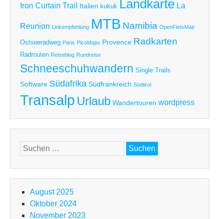
Landkarte
Iron Curtain Trail
La
Italien
kukuk
MTB
Namibia
Reunion
Linkempfehlung
OpenFietsMap
Radkarten
Provence
Ostseeradweg
Paris
PicoMaps
Radrouten
Reiseblog
Rundreise
Schneeschuhwandern
Single Trails
Südafrika
Software
Südfrankreich
Südtirol
Transalp
Urlaub
wordpress
Wandertouren
Suchen
nach:
August 2025
Oktober 2024
November 2023