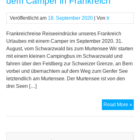
dem Camper in Frankreich
Veröffentlicht am
18. September 2020
| Von
tr
Frankreichreise Reiseeindrücke unseres Frankreich
Urlaubes mit einem Camper im September 2020. 31.
August, vom Schwarzwald bis zum Murtensee Wir starten
mit einem kleinen Campingbus im Schwarzwald und
fahren über den Feldberg zur Schweizer Grenze, an Bern
vorbei und übernachtem auf dem Weg zum Genfer See
letztendlich am Murtensee. Der Murtensee ist von den
drei Seen […]
Fra
Read More »
–
Url
mit
de