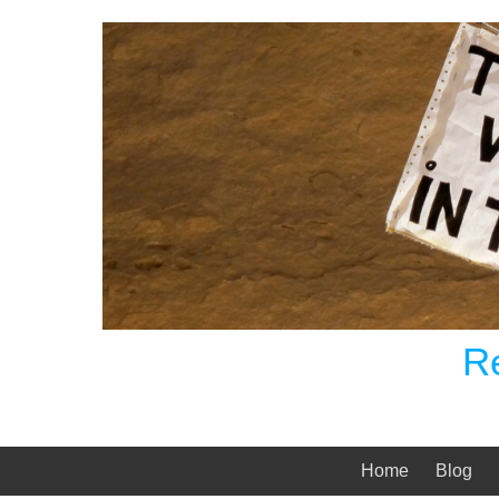
Skip
to
content
R
Home
Blog