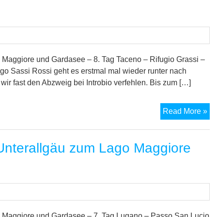
vo
Un
zu
La
Ma
un
Maggiore und Gardasee – 8. Tag Taceno – Rifugio Grassi –
zu
ergo Sassi Rossi geht es erstmal mal wieder runter nach
Ga
wir fast den Abzweig bei Introbio verfehlen. Bis zum […]
–
9.
M
Read More »
Ta
7-
Se
nterallgäu zum Lago Maggiore
Tr
vo
Un
zu
La
Ma
un
 Maggiore und Gardasee – 7. Tag Lugano – Passo San Lucio