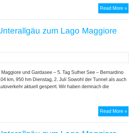
Ta
M
Read More »
7-
Se
nterallgäu zum Lago Maggiore
Tr
vo
Un
zu
La
Ma
un
Maggiore und Gardasee – 5. Tag Sufner See – Bernardino
zu
04 km, 950 hm Dienstag, 2. Juli Sowohl der Tunnel als auch
Ga
utoverkehr aktuell gesperrt. Wir haben demnach die
–
6.
Ta
M
Read More »
7-
Se
Tr