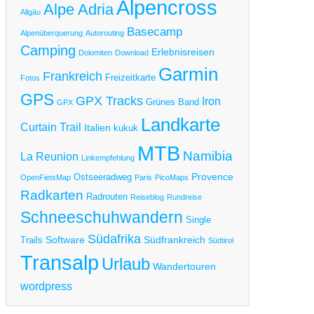
d
Alpencross
Alpe Adria
Allgäu
m
Basecamp
rdasee
Alpenüberquerung
Autorouting
Camping
Erlebnisreisen
Dolomiten
Download
.
Garmin
TB
Frankreich
Freizeitkarte
Fotos
g
GPS
GPX Tracks
Iron
Grünes Band
GPX
en-
Landkarte
ansalp
Curtain Trail
Italien
kukuk
m
MTB
Namibia
La Reunion
terallgäu
Linkempfehlung
m
Provence
Ostseeradweg
OpenFietsMap
Paris
PicoMaps
go
Radkarten
Radrouten
Reiseblog
Rundreise
ggiore
Schneeschuhwandern
Single
d
Südafrika
Software
Südfrankreich
Trails
Südtirol
m
Transalp
rdasee
Urlaub
Wandertouren
wordpress
g