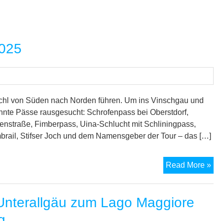
2025
jöchl von Süden nach Norden führen. Um ins Vinschgau und
nnte Pässe rausgesucht: Schrofenpass bei Oberstdorf,
penstraße, Fimberpass, Uina-Schlucht mit Schliningpass,
rail, Stifser Joch und dem Namensgeber der Tour – das […]
M
Read More »
Al
„Ei
nterallgäu zum Lago Maggiore
20
g