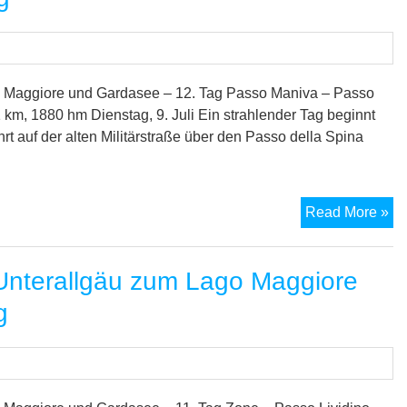
 Maggiore und Gardasee – 12. Tag Passo Maniva – Passo
1 km, 1880 hm Dienstag, 9. Juli Ein strahlender Tag beginnt
hrt auf der alten Militärstraße über den Passo della Spina
M
Read More »
7-
Se
nterallgäu zum Lago Maggiore
Tr
vo
g
Un
zu
La
Ma