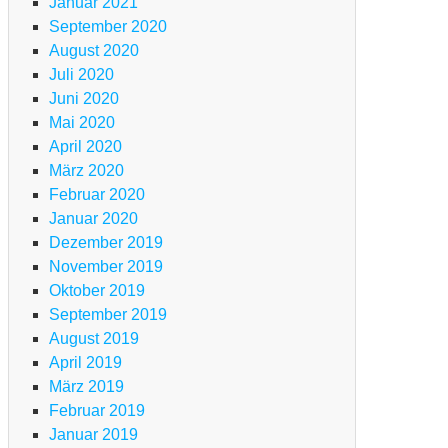
m
Januar 2021
terallgäu
September 2020
m
August 2020
go
Juli 2020
ggiore
Juni 2020
d
Mai 2020
m
April 2020
rdasee
März 2020
Februar 2020
Januar 2020
TB
g
Dezember 2019
November 2019
en-
Oktober 2019
ansalp
September 2019
m
August 2019
terallgäu
April 2019
m
März 2019
go
Februar 2019
ggiore
Januar 2019
d