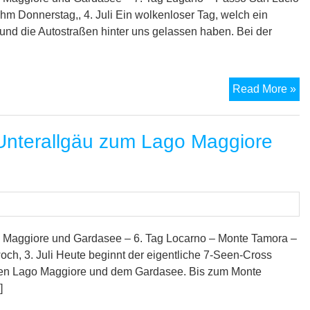
zu
m Donnerstag,, 4. Juli Ein wolkenloser Tag, welch ein
Ga
 und die Autostraßen hinter uns gelassen haben. Bei der
–
8.
Ta
M
Read More »
7-
Se
nterallgäu zum Lago Maggiore
Tr
vo
Un
zu
La
Ma
un
 Maggiore und Gardasee – 6. Tag Locarno – Monte Tamora –
zu
h, 3. Juli Heute beginnt der eigentliche 7-Seen-Cross
Ga
en Lago Maggiore und dem Gardasee. Bis zum Monte
–
]
7.