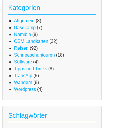
Kategorien
Allgemein
(8)
Basecamp
(7)
Namibia
(8)
OSM Landkarten
(32)
Reisen
(92)
Schneeschuhtouren
(18)
Software
(4)
TB
Tipps und Tricks
(8)
TransAlp
(8)
en-
Wandern
(8)
ansalp
Wordpress
(4)
m
terallgäu
m
Schlagwörter
go
ggiore