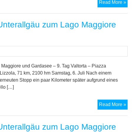
M
Read More »
7-
Se
nterallgäu zum Lago Maggiore
Tr
vo
Un
zu
La
Ma
un
Maggiore und Gardasee – 9. Tag Valtorta – Piazza
zu
izzola, 71 km, 2100 hm Samstag, 6. Juli Nach einem
Ga
neuten Stopp ein paar Kilometer später aufgrund eines
–
llo […]
10
Ta
M
Read More »
7-
Se
nterallgäu zum Lago Maggiore
Tr