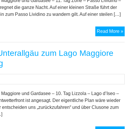
un
Maggiore und Gardasee – 11. Tag Zone – Passo Lividino –
zu
egnet die ganze Nacht. Auf einer kleinen Straße führt der
Ga
n zum Passo Lividino zu wandern gilt. Auf einer steilen […]
–
12
M
Read More »
Ta
7-
Se
nterallgäu zum Lago Maggiore
Tr
vo
g
Un
zu
La
Ma
un
Maggiore und Gardasee – 10. Tag Lizzola – Lago d’Iseo –
zu
twetterfront ist angesagt. Der eigentliche Plan wäre wieder
Ga
r entscheiden uns „zurückzufahren“ und über Clusone zum
–
…]
11.
Ta