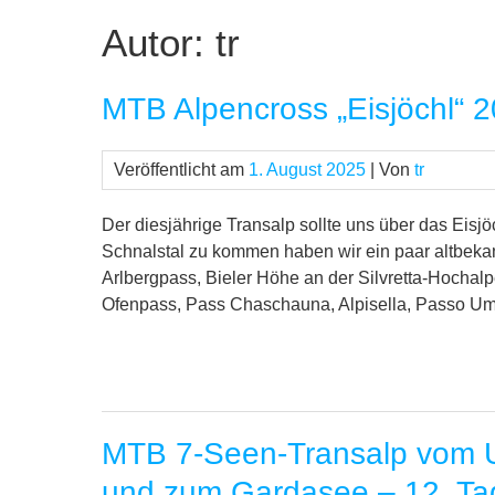
Autor:
tr
MTB Alpencross „Eisjöchl“ 
Veröffentlicht am
1. August 2025
| Von
tr
Der diesjährige Transalp sollte uns über das Eis
Schnalstal zu kommen haben wir ein paar altbeka
Arlbergpass, Bieler Höhe an der Silvretta-Hochal
Ofenpass, Pass Chaschauna, Alpisella, Passo Umb
MTB 7-Seen-Transalp vom U
und zum Gardasee – 12. Ta