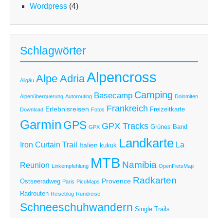
Wordpress
(4)
Schlagwörter
Alpencross
Alpe Adria
Allgäu
Camping
Basecamp
Alpenüberquerung
Autorouting
Dolomiten
Frankreich
Erlebnisreisen
Freizeitkarte
Download
Fotos
Garmin
GPS
GPX Tracks
Grünes Band
GPX
Landkarte
Iron Curtain Trail
La
Italien
kukuk
MTB
Namibia
Reunion
Linkempfehlung
OpenFietsMap
Radkarten
Provence
Ostseeradweg
Paris
PicoMaps
Radrouten
Reiseblog
Rundreise
Schneeschuhwandern
Single Trails