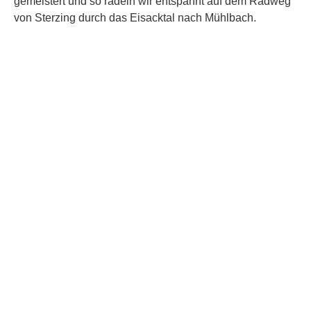
gemeistert und so radeln wir entspannt auf dem Radweg
von Sterzing durch das Eisacktal nach Mühlbach.