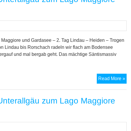
vo
Un
zu
La
Ma
un
Maggiore und Gardasee – 2. Tag Lindau – Heiden – Trogen
zu
on Lindau bis Rorschach radeln wir flach am Bodensee
Ga
bergauf und mal bergab geht. Das mächtige Säntismassiv
–
3.
Ta
M
Read More »
7-
Se
nterallgäu zum Lago Maggiore
Tr
vo
Un
zu
La