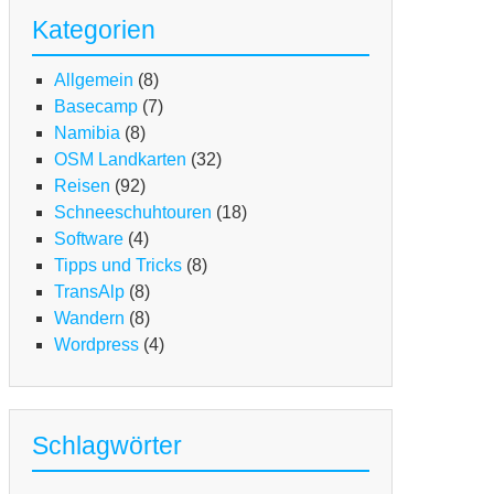
m
Kategorien
terallgäu
m
Allgemein
(8)
go
Basecamp
(7)
ggiore
Namibia
(8)
d
OSM Landkarten
(32)
m
Reisen
(92)
rdasee
Schneeschuhtouren
(18)
Software
(4)
Tipps und Tricks
(8)
g
TransAlp
(8)
TB
Wandern
(8)
Wordpress
(4)
en-
ansalp
m
terallgäu
Schlagwörter
m
go