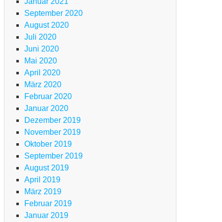
Januar 2021
lgäu
September 2020
m
August 2020
d
Juli 2020
m
Juni 2020
n
Mai 2020
rdasee
April 2020
März 2020
Februar 2020
g
Januar 2020
Dezember 2019
November 2019
TB
Oktober 2019
ansalp
September 2019
m
August 2019
lgäu
April 2019
m
März 2019
d
Februar 2019
m
Januar 2019