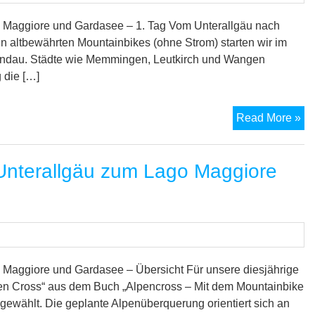
Ma
un
 Maggiore und Gardasee – 1. Tag Vom Unterallgäu nach
zu
en altbewährten Mountainbikes (ohne Strom) starten wir im
Ga
indau. Städte wie Memmingen, Leutkirch und Wangen
–
 die […]
2.
Ta
M
Read More »
7-
Se
nterallgäu zum Lago Maggiore
Tr
vo
Un
zu
La
Ma
un
Maggiore und Gardasee – Übersicht Für unsere diesjährige
zu
en Cross“ aus dem Buch „Alpencross – Mit dem Mountainbike
Ga
ewählt. Die geplante Alpenüberquerung orientiert sich an