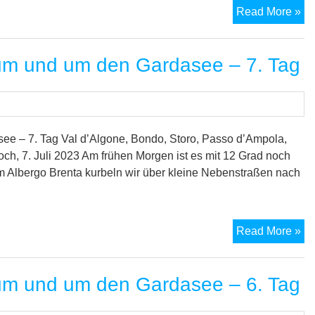
M
Read More »
Tr
vo
um und um den Gardasee – 7. Tag
Al
zu
un
u
de
e – 7. Tag Val d’Algone, Bondo, Storo, Passo d’Ampola,
Ga
h, 7. Juli 2023 Am frühen Morgen ist es mit 12 Grad noch
–
em Albergo Brenta kurbeln wir über kleine Nebenstraßen nach
8.
Ta
M
Read More »
Tr
vo
um und um den Gardasee – 6. Tag
Al
zu
un