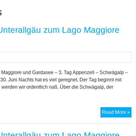
s
nterallgäu zum Lago Maggiore
 Maggiore und Gardasee – 3. Tag Appenzell – Schwägalp –
. Juni Nachts hat es viel geregnet. Der Tag beginnt mit
 werden wir ordentlich naß. Über die Schwägalp, der
M
Read More »
7-
Se
nterallgäu zum Lago Maggiore
Tr