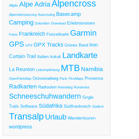
Alpencross
Alpe Adria
ggiore
Allgäu
d
Basecamp
Alpenüberquerung
Autorouting
m
Camping
Erlebnisreisen
Dolomiten
Download
rdasee
Garmin
Frankreich
Freizeitkarte
Fotos
GPS
GPX Tracks
Iron
Grünes Band
GPX
g
TB
Landkarte
Curtain Trail
Italien
kukuk
MTB
en-
Namibia
La Reunion
Linkempfehlung
ansalp
Provence
Ostseeradweg
OpenFietsMap
Paris
PicoMaps
m
Radkarten
Radrouten
Reiseblog
Rundreise
terallgäu
Schneeschuhwandern
m
Single
go
Südafrika
Software
Südfrankreich
Trails
Südtirol
ggiore
Transalp
Urlaub
Wandertouren
d
m
wordpress
rdasee