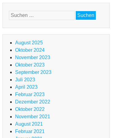
Suchen
g
TB
nach:
en-
ansalp
August 2025
m
Oktober 2024
terallgäu
November 2023
m
Oktober 2023
go
September 2023
ggiore
Juli 2023
d
April 2023
m
Februar 2023
rdasee
Dezember 2022
Oktober 2022
24
November 2021
TB
August 2021
ansalp
Februar 2021
m