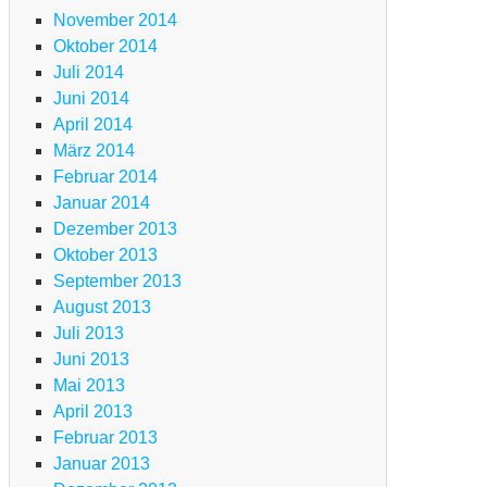
TB
November 2014
ansalp
Oktober 2014
m
Juli 2014
lgäu
Juni 2014
m
April 2014
d
März 2014
m
Februar 2014
n
Januar 2014
rdasee
Dezember 2013
Oktober 2013
September 2013
g
August 2013
Juli 2013
TB
Juni 2013
ansalp
Mai 2013
m
April 2013
lgäu
Februar 2013
m
Januar 2013
d