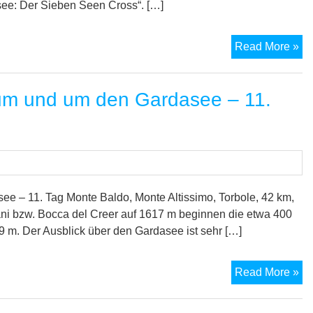
–
ee: Der Sieben Seen Cross“. […]
1.
Ta
M
Read More »
7-
Se
um und um den Gardasee – 11.
Tr
vo
Un
zu
La
Ma
un
 – 11. Tag Monte Baldo, Monte Altissimo, Torbole, 42 km,
zu
ani bzw. Bocca del Creer auf 1617 m beginnen die etwa 400
Ga
 m. Der Ausblick über den Gardasee ist sehr […]
–
20
M
Read More »
Tr
vo