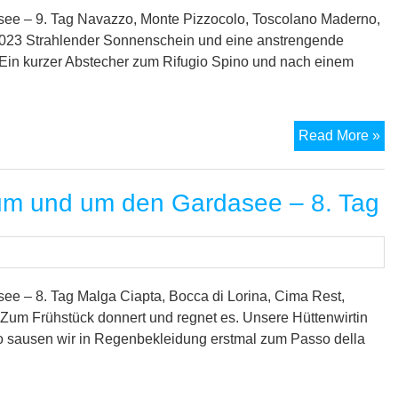
de
ee – 9. Tag Navazzo, Monte Pizzocolo, Toscolano Maderno,
Ga
i 2023 Strahlender Sonnenschein und eine anstrengende
–
Ein kurzer Abstecher zum Rifugio Spino und nach einem
10
Ta
M
Read More »
Tr
vo
um und um den Gardasee – 8. Tag
Al
zu
un
u
de
e – 8. Tag Malga Ciapta, Bocca di Lorina, Cima Rest,
Ga
Zum Frühstück donnert und regnet es. Unsere Hüttenwirtin
–
so sausen wir in Regenbekleidung erstmal zum Passo della
9.
Ta