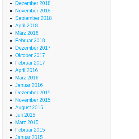
n
Dezember 2018
rdasee
November 2018
September 2018
.
April 2018
g
März 2018
Februar 2018
TB
Dezember 2017
ansalp
Oktober 2017
m
Februar 2017
lgäu
April 2016
m
März 2016
d
Januar 2016
m
Dezember 2015
n
November 2015
rdasee
August 2015
Juli 2015
März 2015
g
Februar 2015
Januar 2015