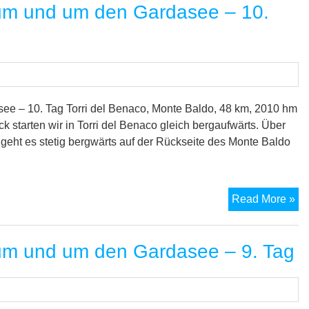
um und um den Gardasee – 10.
Al
zu
un
u
de
Ga
–
e – 10. Tag Torri del Benaco, Monte Baldo, 48 km, 2010 hm
11.
 starten wir in Torri del Benaco gleich bergaufwärts. Über
Ta
eht es stetig bergwärts auf der Rückseite des Monte Baldo
M
Read More »
Tr
vo
um und um den Gardasee – 9. Tag
Al
zu
un
u