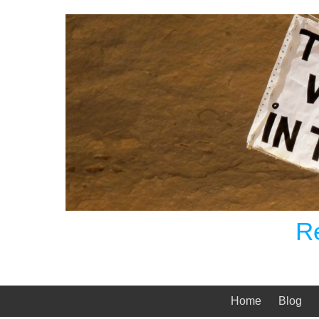
Skip
to
content
R
Home
Blog