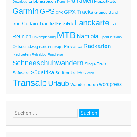
Frankreich
Erlebnisreisen
Freizeitkarte
Download
Fotos
Garmin
GPS
GPX Tracks
Grünes Band
GPX
Landkarte
Iron Curtain Trail
La
Italien
kukuk
MTB
Namibia
Reunion
Linkempfehlung
OpenFietsMap
Radkarten
Provence
Ostseeradweg
Paris
PicoMaps
Radrouten
Reiseblog
Rundreise
Schneeschuhwandern
Single Trails
Südafrika
Software
Südfrankreich
Südtirol
Transalp
Urlaub
wordpress
Wandertouren
Suchen
nach: