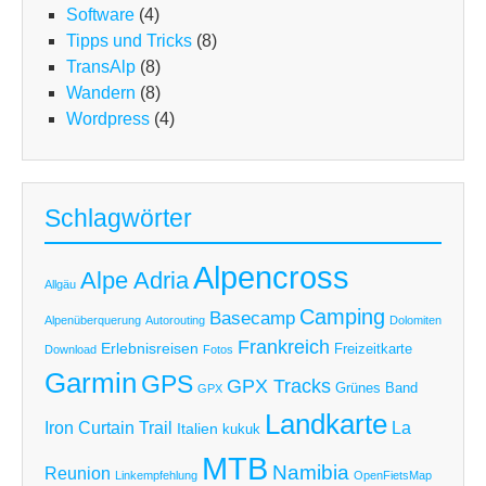
Software
(4)
Tipps und Tricks
(8)
TransAlp
(8)
Wandern
(8)
Wordpress
(4)
Schlagwörter
Alpencross
Alpe Adria
Allgäu
Camping
Basecamp
Alpenüberquerung
Autorouting
Dolomiten
Frankreich
Erlebnisreisen
Freizeitkarte
Download
Fotos
Garmin
GPS
GPX Tracks
Grünes Band
GPX
Landkarte
Iron Curtain Trail
La
Italien
kukuk
MTB
Namibia
Reunion
Linkempfehlung
OpenFietsMap