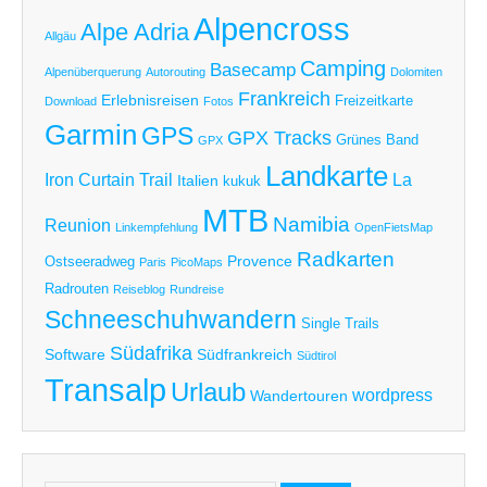
Alpencross
Alpe Adria
Allgäu
Camping
Basecamp
Alpenüberquerung
Autorouting
Dolomiten
Frankreich
Erlebnisreisen
Freizeitkarte
Download
Fotos
Garmin
GPS
GPX Tracks
Grünes Band
GPX
Landkarte
Iron Curtain Trail
La
Italien
kukuk
MTB
Namibia
Reunion
Linkempfehlung
OpenFietsMap
Radkarten
Provence
Ostseeradweg
Paris
PicoMaps
Radrouten
Reiseblog
Rundreise
Schneeschuhwandern
Single Trails
Südafrika
Software
Südfrankreich
Südtirol
Transalp
Urlaub
wordpress
Wandertouren