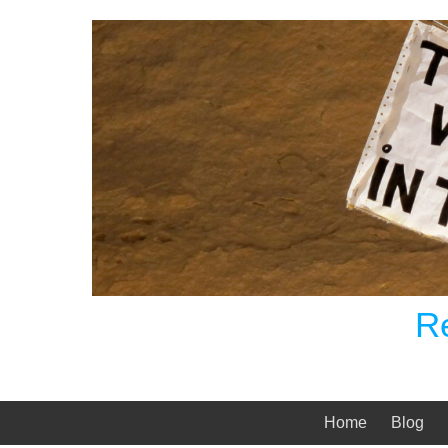
Skip
to
content
R
Home
Blog