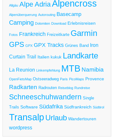
Alpencross
Alpe Adria
Allgäu
Basecamp
Alpenüberquerung
Autorouting
Camping
Erlebnisreisen
Dolomiten
Download
Garmin
Frankreich
Freizeitkarte
Fotos
GPS
GPX Tracks
Iron
Grünes Band
GPX
Landkarte
Curtain Trail
Italien
kukuk
MTB
Namibia
La Reunion
Linkempfehlung
Provence
Ostseeradweg
OpenFietsMap
Paris
PicoMaps
Radkarten
Radrouten
Reiseblog
Rundreise
Schneeschuhwandern
Single
Südafrika
Software
Südfrankreich
Trails
Südtirol
Transalp
Urlaub
Wandertouren
wordpress