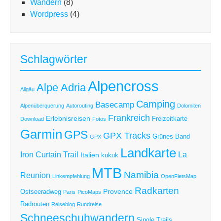
Wandern
(8)
Wordpress
(4)
Schlagwörter
Alpencross
Alpe Adria
Allgäu
Camping
Basecamp
Alpenüberquerung
Autorouting
Dolomiten
Frankreich
Erlebnisreisen
Freizeitkarte
Download
Fotos
Garmin
GPS
GPX Tracks
Grünes Band
GPX
Landkarte
Iron Curtain Trail
La
Italien
kukuk
MTB
Namibia
Reunion
Linkempfehlung
OpenFietsMap
Radkarten
Provence
Ostseeradweg
Paris
PicoMaps
Radrouten
Reiseblog
Rundreise
Schneeschuhwandern
Single Trails