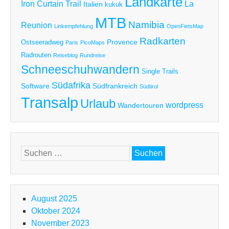
Landkarte
Iron Curtain Trail
La
Italien
kukuk
MTB
Namibia
Reunion
Linkempfehlung
OpenFietsMap
Radkarten
Provence
Ostseeradweg
Paris
PicoMaps
Radrouten
Reiseblog
Rundreise
Schneeschuhwandern
Single Trails
Südafrika
Software
Südfrankreich
Südtirol
Transalp
Urlaub
wordpress
Wandertouren
Suchen
nach:
August 2025
Oktober 2024
November 2023