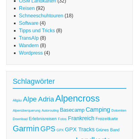
OSM Landkarten
(32)
Reisen
(92)
Schneeschuhtouren
(18)
Software
(4)
Tipps und Tricks
(8)
TransAlp
(8)
Wandern
(8)
Wordpress
(4)
Schlagwörter
Alpencross
Alpe Adria
Allgäu
Camping
Basecamp
Alpenüberquerung
Autorouting
Dolomiten
Frankreich
Erlebnisreisen
Freizeitkarte
Download
Fotos
Garmin
GPS
GPX Tracks
Grünes Band
GPX