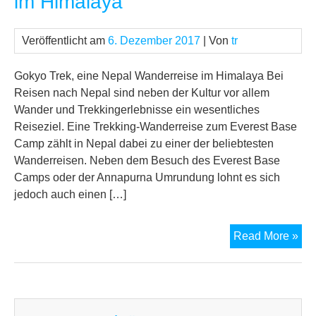
im Himalaya
Veröffentlicht am
6. Dezember 2017
| Von
tr
Gokyo Trek, eine Nepal Wanderreise im Himalaya Bei
Reisen nach Nepal sind neben der Kultur vor allem
Wander und Trekkingerlebnisse ein wesentliches
Reiseziel. Eine Trekking-Wanderreise zum Everest Base
Camp zählt in Nepal dabei zu einer der beliebtesten
Wanderreisen. Neben dem Besuch des Everest Base
Camps oder der Annapurna Umrundung lohnt es sich
jedoch auch einen […]
Nep
Read More »
Wan
Go
Tre
im