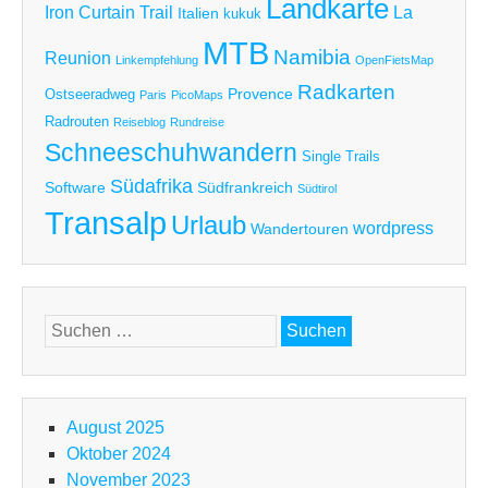
Landkarte
Iron Curtain Trail
La
Italien
kukuk
MTB
Namibia
Reunion
Linkempfehlung
OpenFietsMap
Radkarten
Provence
Ostseeradweg
Paris
PicoMaps
Radrouten
Reiseblog
Rundreise
Schneeschuhwandern
Single Trails
Südafrika
Software
Südfrankreich
Südtirol
Transalp
Urlaub
wordpress
Wandertouren
Suchen
nach:
August 2025
Oktober 2024
November 2023