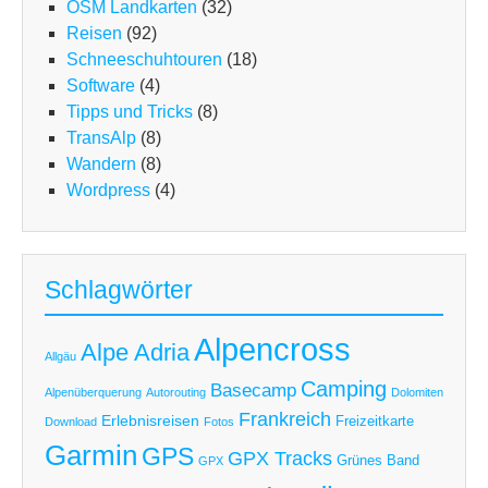
OSM Landkarten
(32)
Reisen
(92)
Schneeschuhtouren
(18)
Software
(4)
Tipps und Tricks
(8)
TransAlp
(8)
Wandern
(8)
Wordpress
(4)
Schlagwörter
Alpencross
Alpe Adria
Allgäu
Camping
Basecamp
Alpenüberquerung
Autorouting
Dolomiten
Frankreich
Erlebnisreisen
Freizeitkarte
Download
Fotos
Garmin
GPS
GPX Tracks
Grünes Band
GPX