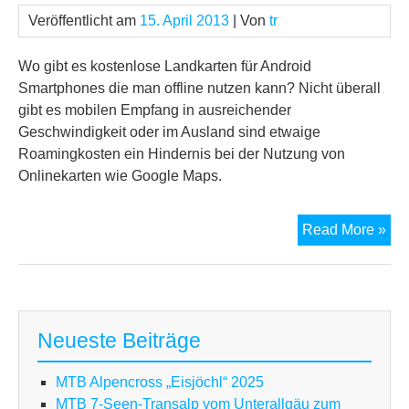
Veröffentlicht am
15. April 2013
| Von
tr
Wo gibt es kostenlose Landkarten für Android
Smartphones die man offline nutzen kann? Nicht überall
gibt es mobilen Empfang in ausreichender
Geschwindigkeit oder im Ausland sind etwaige
Roamingkosten ein Hindernis bei der Nutzung von
Onlinekarten wie Google Maps.
Lan
Read More »
für
And
Neueste Beiträge
MTB Alpencross „Eisjöchl“ 2025
MTB 7-Seen-Transalp vom Unterallgäu zum