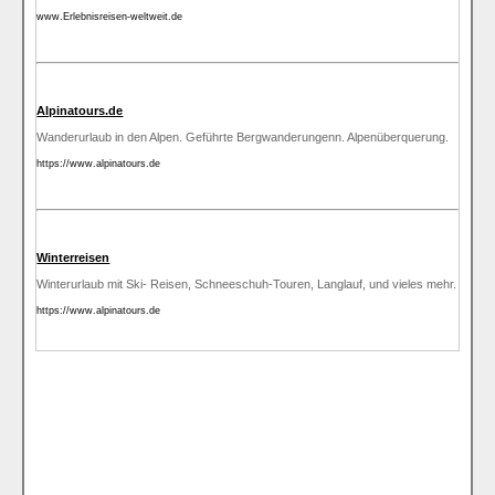
www.Erlebnisreisen-weltweit.de
Alpinatours.de
Wanderurlaub in den Alpen. Geführte Bergwanderungenn. Alpenüberquerung.
https://www.alpinatours.de
Winterreisen
Winterurlaub mit Ski- Reisen, Schneeschuh-Touren, Langlauf, und vieles mehr.
https://www.alpinatours.de