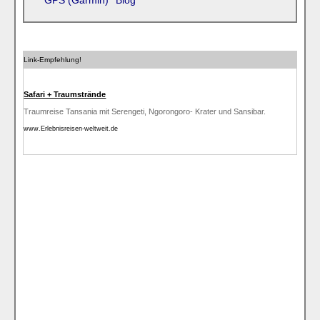
GPS (Garmin)
Blog
Link-Empfehlung!
Safari + Traumstrände
Traumreise Tansania mit Serengeti, Ngorongoro- Krater und Sansibar.
www.Erlebnisreisen-weltweit.de