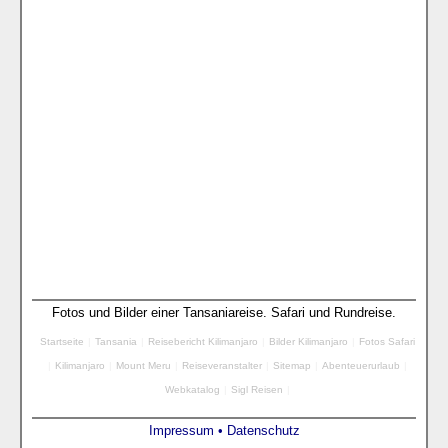
Fotos und Bilder einer Tansaniareise. Safari und Rundreise.
Startseite
|
Tansania
|
Reisebericht Kilimanjaro
|
Bilder Kilimanjaro
|
Fotos Safari
|
Kilimanjaro
|
Mount Meru
|
Reiseveranstalter
|
Sitemap
|
Abenteuerurlaub
|
Webkatalog
|
Sigl Reisen
|
Impressum •
Datenschutz