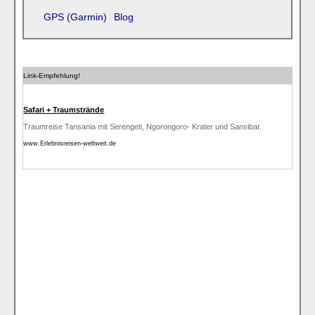
GPS (Garmin)
Blog
Link-Empfehlung!
Safari + Traumstrände
Traumreise Tansania mit Serengeti, Ngorongoro- Krater und Sansibar.
www.Erlebnisreisen-weltweit.de