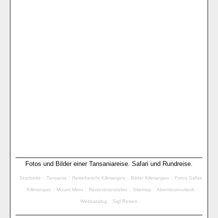
Fotos und Bilder einer Tansaniareise. Safari und Rundreise.
Startseite
|
Tansania
|
Reisebericht Kilimanjaro
|
Bilder Kilimanjaro
|
Fotos Safari
|
Kilimanjaro
|
Mount Meru
|
Reiseveranstalter
|
Sitemap
|
Abenteuerurlaub
|
Webkatalog
|
Sigl Reisen
|