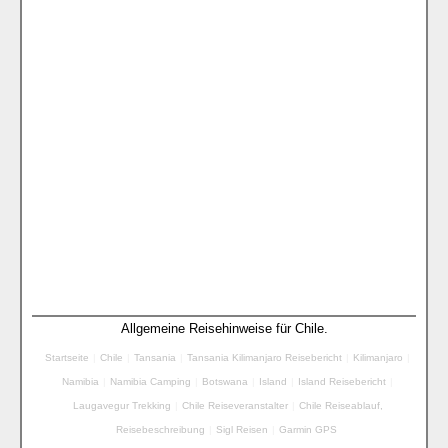
Allgemeine Reisehinweise für Chile.
Startseite
|
Chile
|
Tansania
|
Tansania Kilimanjaro Reisebericht
|
Kilimanjaro
|
Namibia
|
Namibia Camping
|
Botswana
|
Island
|
Island Reisebericht
|
Laugavegur Trekking
|
Chile Reiseveranstalter
|
Chile Reiseablauf,
Reisebeschreibung
|
Sigl Reisen
|
Garmin GPS