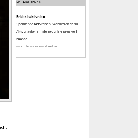
Link-Empfehlung!
Erlebnisaktivreise
Spannende Aktivreisen. Wanderreisen für
Aktivurlauber im Internet online preiswert
buchen.
www.Erlebnisreisen-weltweit.de
ucht