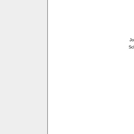
Jo
Sc