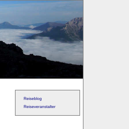
Reiseblog
Reiseveranstalter