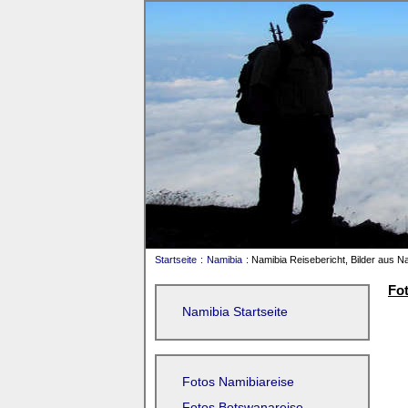
Startseite
:
Namibia
: Namibia Reisebericht, Bilder aus N
Fot
Namibia Startseite
Fotos Namibiareise
Fotos Botswanareise