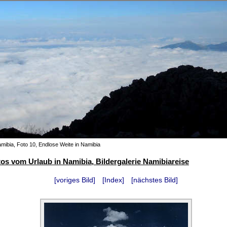
amibia, Foto 10, Endlose Weite in Namibia
os vom Urlaub in Namibia, Bildergalerie Namibiareise
[voriges Bild]
[Index]
[nächstes Bild]