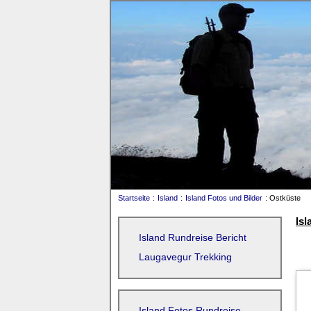
Startseite
:
Island
:
Island Fotos und Bilder
: Ostküste
Isl
Island Rundreise Bericht
Laugavegur Trekking
Island Fotos Rundreise