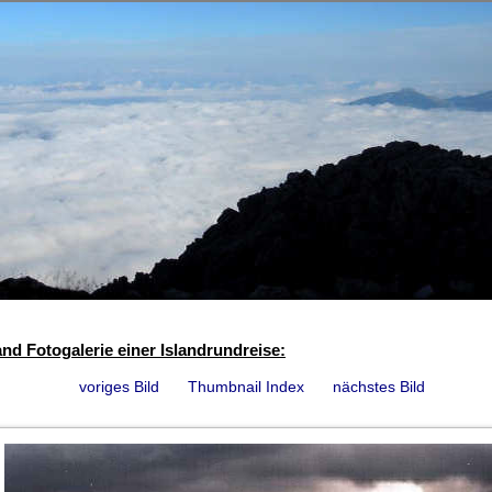
and Fotogalerie einer Islandrundreise:
voriges Bild
Thumbnail Index
nächstes Bild