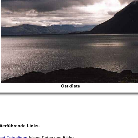
Ostküste
terführende Links:
and Fotoalbum
Island Fotos und Bilder